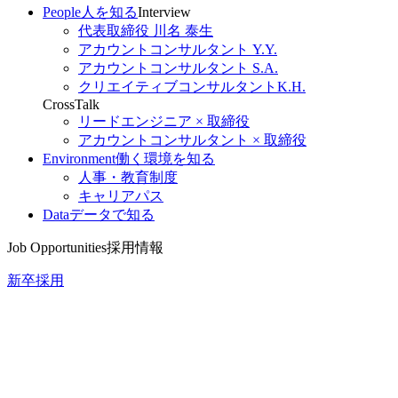
People
人を知る
Interview
代表取締役 川名 泰生
アカウントコンサルタント Y.Y.
アカウントコンサルタント S.A.
クリエイティブコンサルタントK.H.
CrossTalk
リードエンジニア × 取締役
アカウントコンサルタント × 取締役
Environment
働く環境を知る
人事・教育制度
キャリアパス
Data
データで知る
Job Opportunities
採用情報
新卒採用